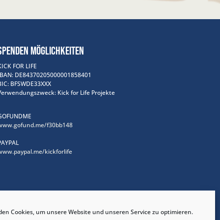
SPENDEN MÖGLICHKEITEN
KICK FOR LIFE
IBAN: DE84370205000001858401
BIC: BFSWDE33XXX
Verwendungszweck: Kick for Life Projekte
GOFUNDME
www.gofund.me/f30bb148
PAYPAL
www.paypal.me/kickforlife
en Cookies, um unsere Website und unseren Service zu optimieren.