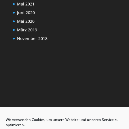
Mai 2021
Juni 2020
Mai 2020
März 2019
November 2018
Wir verwenden Cookies, um unsere Website und unseren Service zu
Kick for Life
Projekt
Über uns
Kontakt
optimieren.
Facebook
YouTube
Cookie-Richtlinie (EU)